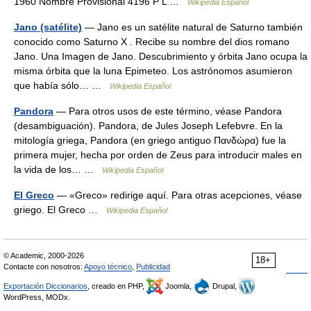
1960 Nombre Provisional 4196 P L …
Wikipedia Español
Jano (satélite)
— Jano es un satélite natural de Saturno también
conocido como Saturno X . Recibe su nombre del dios romano
Jano. Una Imagen de Jano. Descubrimiento y órbita Jano ocupa la
misma órbita que la luna Epimeteo. Los astrónomos asumieron
que había sólo… …
Wikipedia Español
Pandora
— Para otros usos de este término, véase Pandora
(desambiguación). Pandora, de Jules Joseph Lefebvre. En la
mitología griega, Pandora (en griego antiguo Πανδώρα) fue la
primera mujer, hecha por orden de Zeus para introducir males en
la vida de los… …
Wikipedia Español
El Greco
— «Greco» redirige aquí. Para otras acepciones, véase
griego. El Greco …
Wikipedia Español
© Academic, 2000-2026
18+
Contacte con nosotros:
Apoyo técnico
,
Publicidad
Exportación Diccionarios
, creado en PHP,
Joomla,
Drupal,
WordPress, MODx.