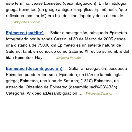
este término, véase Epimeteo (desambiguación). En la mitología
griega Epimeteo (en griego antiguo Ἐπιμηθεύς Epimêtheús, ‘que
reflexiona más tarde’) era hijo del titán Jápeto y de la oceánide…
…
Wikipedia Español
Epimeteo (satélite)
— Saltar a navegación, búsqueda Epimeteo
fotografiado por la sonda Cassini el 30 de Marzo de 2005 desde
una distancia de 75000 km Epimeteo es un satélite natural de
Saturno. también conocido como Saturno XI recibe su nombre del
titán Epimeteo. Hay… …
Wikipedia Español
Epimeteo (desambiguación)
— Saltar a navegación, búsqueda
Epimeteo puede referirse a: Epimeteo, un titán de la mitología
griega; Epimeteo, una luna de Saturno; (1810) Epimeteo, un
asteroide. Obtenido de Epimeteo (desambiguaci%C3%B3n)
Categoría: Wikipedia:Desambiguación …
Wikipedia Español