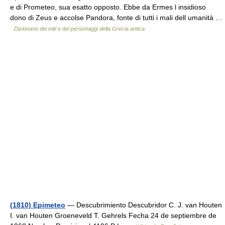
e di Prometeo, sua esatto opposto. Ebbe da Ermes l insidioso
dono di Zeus e accolse Pandora, fonte di tutti i mali dell umanità …
Dizionario dei miti e dei personaggi della Grecia antica
(1810) Epimeteo
— Descubrimiento Descubridor C. J. van Houten
I. van Houten Groeneveld T. Gehrels Fecha 24 de septiembre de