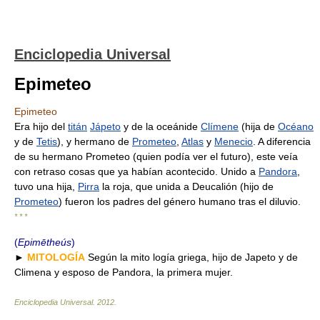
Enciclopedia Universal
Epimeteo
Epimeteo
Era hijo del
titán
Jápeto
y de la oceánide
Clímene
(hija de
Océano
y de
Tetis
), y hermano de
Prometeo
,
Atlas
y
Menecio
. A diferencia
de su hermano Prometeo (quien podía ver el futuro), este veía
con retraso cosas que ya habían acontecido. Unido a
Pandora
,
tuvo una hija,
Pirra
la roja, que unida a Deucalión (hijo de
Prometeo
) fueron los padres del género humano tras el diluvio.
* * *
(
Epimētheús
)
►
MITOLOGÍA
Según la mito logía griega, hijo de Japeto y de
Climena y esposo de Pandora, la primera mujer.
Enciclopedia Universal
.
2012
.