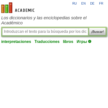
RU
EN
DE
FR
es-academic.com
Los diccionarios y las enciclopedias sobre el
Académico
¡Buscar!
interpretaciones
Traducciones
libros
Игры ⚽